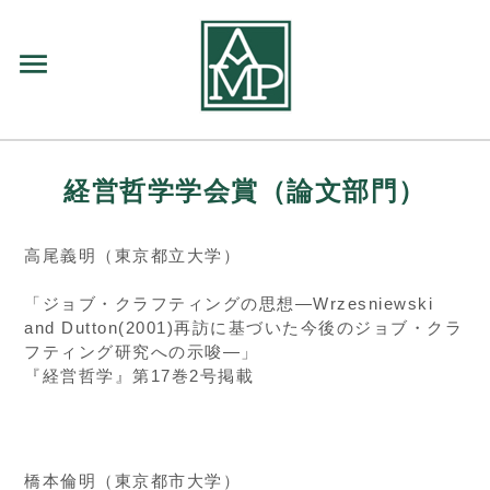
menu
経営哲学学会賞（論文部門）
高尾義明（東京都立大学）
「ジョブ・クラフティングの思想―Wrzesniewski
and Dutton(2001)再訪に基づいた今後のジョブ・クラ
フティング研究への示唆―」
『経営哲学』第17巻2号掲載
橋本倫明（東京都市大学）