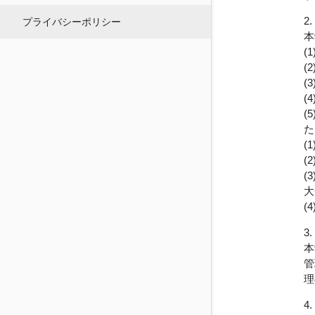
2
プライバシーポリシー
本
(
(
(
(
(
た
(
(
(
大
(
3
本
管
理
4