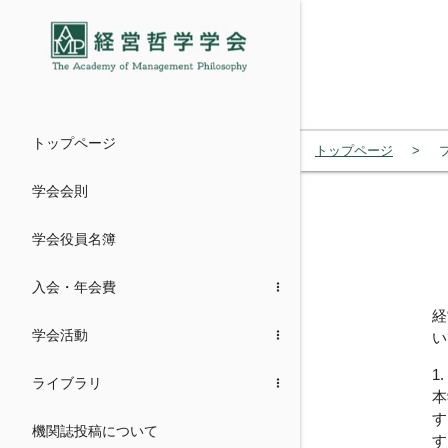
menu
トップページ
トップページ
学会会則
学会役員名簿
入会・年会費
経
学会活動
い
1
ライブラリ
本
す
機関誌投稿について
す