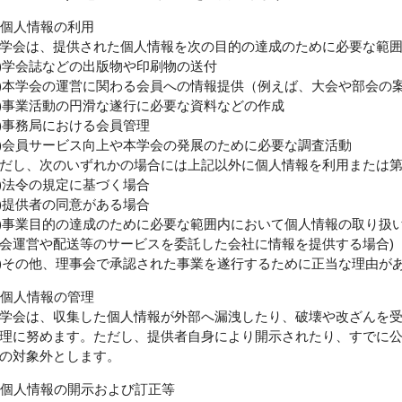
. 個人情報の利用
学会は、提供された個人情報を次の目的の達成のために必要な範
1)学会誌などの出版物や印刷物の送付
2)本学会の運営に関わる会員への情報提供（例えば、大会や部会の案
3)事業活動の円滑な遂行に必要な資料などの作成
4)事務局における会員管理
5)会員サービス向上や本学会の発展のために必要な調査活動
だし、次のいずれかの場合には上記以外に個人情報を利用または
1)法令の規定に基づく場合
2)提供者の同意がある場合
3)事業目的の達成のために必要な範囲内において個人情報の取り扱
会運営や配送等のサービスを委託した会社に情報を提供する場合)
4)その他、理事会で承認された事業を遂行するために正当な理由が
. 個人情報の管理
学会は、収集した個人情報が外部へ漏洩したり、破壊や改ざんを
理に努めます。ただし、提供者自身により開示されたり、すでに
の対象外とします。
. 個人情報の開示および訂正等