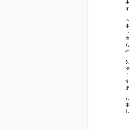
本
す
5
本
ト
当
ら
や
6
法
く
す
ま
7
本
し