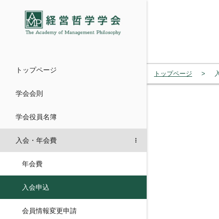
menu
トップページ
トップページ
学会会則
学会役員名簿
入会・年会費
年会費
入会申込
会員情報変更申請