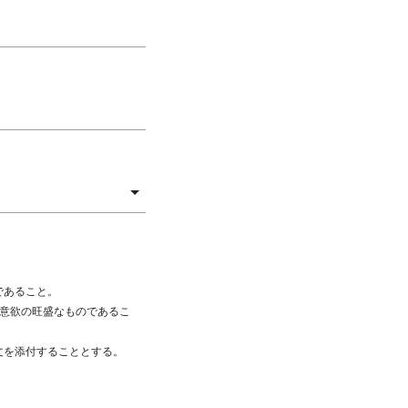
であること。
究意欲の旺盛なものであるこ
文を添付することとする。